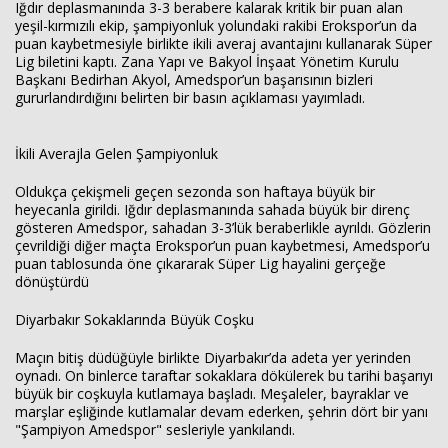
Iğdır deplasmanında 3-3 berabere kalarak kritik bir puan alan
yeşil-kırmızılı ekip, şampiyonluk yolundaki rakibi Erokspor’un da
puan kaybetmesiyle birlikte ikili averaj avantajını kullanarak Süper
Lig biletini kaptı. Zana Yapı ve Bakyol İnşaat Yönetim Kurulu
Haberin Doğru Adresi.
Başkanı Bedirhan Akyol, Amedspor’un başarısının bizleri
gururlandırdığını belirten bir basın açıklaması yayımladı.
İkili Averajla Gelen Şampiyonluk
Oldukça çekişmeli geçen sezonda son haftaya büyük bir
heyecanla girildi. Iğdır deplasmanında sahada büyük bir direnç
gösteren Amedspor, sahadan 3-3’lük beraberlikle ayrıldı. Gözlerin
çevrildiği diğer maçta Erokspor’un puan kaybetmesi, Amedspor’u
puan tablosunda öne çıkararak Süper Lig hayalini gerçeğe
dönüştürdü
Diyarbakır Sokaklarında Büyük Coşku
Maçın bitiş düdüğüyle birlikte Diyarbakır’da adeta yer yerinden
oynadı. On binlerce taraftar sokaklara dökülerek bu tarihi başarıyı
büyük bir coşkuyla kutlamaya başladı. Meşaleler, bayraklar ve
marşlar eşliğinde kutlamalar devam ederken, şehrin dört bir yanı
"Şampiyon Amedspor" sesleriyle yankılandı.