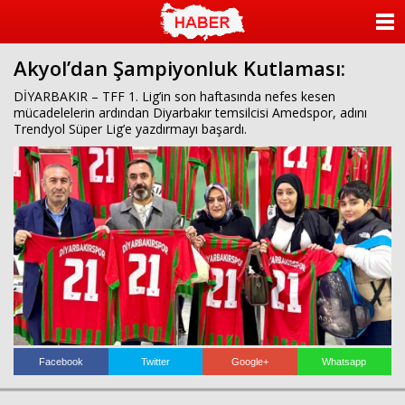
islami
dini
sohbet
sohbet
chat
odaları
ANASAYFA
bizim
mekan
Akyol’dan Şampiyonluk Kutlaması:
KATEGORİLER
çemberleme
makinası
DİYARBAKIR – TFF 1. Lig’in son haftasında nefes kesen
kurumsal
mücadelelerin ardından Diyarbakır temsilcisi Amedspor, adını
YAZARLAR
web
Trendyol Süper Lig’e yazdırmayı başardı.
ANKETLER
FOTO GALERİ
VİDEO GALERİ
KÜNYE
İLETİŞİM
Facebook
Twitter
Google+
Whatsapp