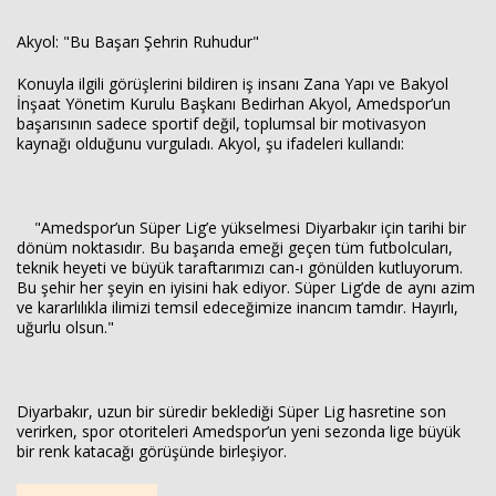
Akyol: "Bu Başarı Şehrin Ruhudur"
Konuyla ilgili görüşlerini bildiren iş insanı Zana Yapı ve Bakyol
İnşaat Yönetim Kurulu Başkanı Bedirhan Akyol, Amedspor’un
başarısının sadece sportif değil, toplumsal bir motivasyon
kaynağı olduğunu vurguladı. Akyol, şu ifadeleri kullandı:
"Amedspor’un Süper Lig’e yükselmesi Diyarbakır için tarihi bir
dönüm noktasıdır. Bu başarıda emeği geçen tüm futbolcuları,
teknik heyeti ve büyük taraftarımızı can-ı gönülden kutluyorum.
Bu şehir her şeyin en iyisini hak ediyor. Süper Lig’de de aynı azim
ve kararlılıkla ilimizi temsil edeceğimize inancım tamdır. Hayırlı,
uğurlu olsun."
Diyarbakır, uzun bir süredir beklediği Süper Lig hasretine son
verirken, spor otoriteleri Amedspor’un yeni sezonda lige büyük
bir renk katacağı görüşünde birleşiyor.