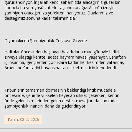
gururlandırıyor. İnşallah kendi sahamızda alacağımız güzel bir
sonuçla bu yürüyüşü zaferle taçlandıracağız. Allah’ın izniyle
şampiyon olacağımıza yürekten inanıyoruz. Dualarımız ve
desteğimiz sonuna kadar takımımızla.”
Diyarbakır’da Şampiyonluk Coşkusu Zirvede
Haftalar öncesinden başlayan hazırlıkların maç günüyle birlikte
zirveye ulaştığı kentte, adeta bayram havası yaşanıyor. Esnaftan
iş insanına, gençlerden çocuklara kadar her kesimden vatandaş
Amedspor’un tarihi başarısına tanıklık etmek için kenetlendi.
Tribünlerin tamamen dolmasının beklendiği kritik mücadele
öncesinde, şehirde yükselen heyecan dikkat çekerken, kentin
önde gelen isimlerinden gelen destek mesajları da camiadaki
şampiyonluk inancını daha da güçlendiriyor.
Tarih:
02-05-2026