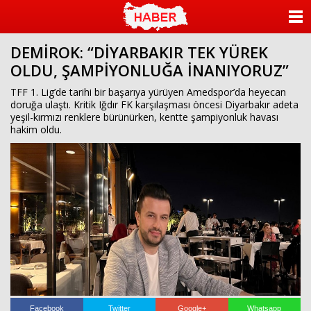
islami
dini
sohbet
sohbet
chat
odaları
ANASAYFA
bizim
mekan
DEMİROK: “DİYARBAKIR TEK YÜREK
KATEGORİLER
çemberleme
OLDU, ŞAMPİYONLUĞA İNANIYORUZ”
makinası
kurumsal
YAZARLAR
TFF 1. Lig’de tarihi bir başarıya yürüyen Amedspor’da heyecan
web
doruğa ulaştı. Kritik Iğdır FK karşılaşması öncesi Diyarbakır adeta
yeşil-kırmızı renklere bürünürken, kentte şampiyonluk havası
ANKETLER
hakim oldu.
FOTO GALERİ
VİDEO GALERİ
KÜNYE
İLETİŞİM
Facebook
Twitter
Google+
Whatsapp