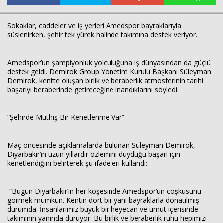
Sokaklar, caddeler ve iş yerleri Amedspor bayraklarıyla
süslenirken, şehir tek yürek halinde takımına destek veriyor.
Haberin Doğru Adresi.
Amedspor’un şampiyonluk yolculuğuna iş dünyasından da güçlü
destek geldi. Demirok Group Yönetim Kurulu Başkanı Süleyman
Demirok, kentte oluşan birlik ve beraberlik atmosferinin tarihi
başarıyı beraberinde getireceğine inandıklarını söyledi.
“Şehirde Müthiş Bir Kenetlenme Var”
Maç öncesinde açıklamalarda bulunan Süleyman Demirok,
Diyarbakır’ın uzun yıllardır özlemini duyduğu başarı için
kenetlendiğini belirterek şu ifadeleri kullandı:
“Bugün Diyarbakır’ın her köşesinde Amedspor’un coşkusunu
görmek mümkün. Kentin dört bir yanı bayraklarla donatılmış
durumda. İnsanlarımız büyük bir heyecan ve umut içerisinde
takımının yanında duruyor. Bu birlik ve beraberlik ruhu hepimizi