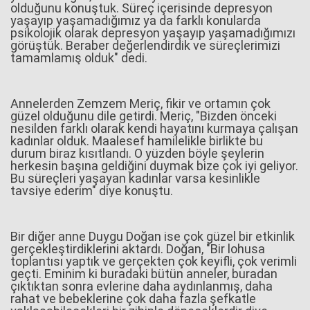
olduğunu konuştuk. Süreç içerisinde depresyon
yaşayıp yaşamadığımız ya da farklı konularda
psikolojik olarak depresyon yaşayıp yaşamadığımızı
görüştük. Beraber değerlendirdik ve süreçlerimizi
tamamlamış olduk" dedi.
Annelerden Zemzem Meriç, fikir ve ortamın çok
güzel olduğunu dile getirdi. Meriç, "Bizden önceki
nesilden farklı olarak kendi hayatını kurmaya çalışan
kadınlar olduk. Maalesef hamilelikle birlikte bu
durum biraz kısıtlandı. O yüzden böyle şeylerin
herkesin başına geldiğini duymak bize çok iyi geliyor.
Bu süreçleri yaşayan kadınlar varsa kesinlikle
tavsiye ederim" diye konuştu.
Bir diğer anne Duygu Doğan ise çok güzel bir etkinlik
gerçekleştirdiklerini aktardı. Doğan, "Bir lohusa
toplantısı yaptık ve gerçekten çok keyifli, çok verimli
geçti. Eminim ki buradaki bütün anneler, buradan
çıktıktan sonra evlerine daha aydınlanmış, daha
rahat ve bebeklerine çok daha fazla şefkatle