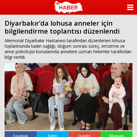
islami
dini
sohbet
sohbet
chat
odaları
ANASAYFA
bizim
mekan
Diyarbakır’da lohusa anneler için
KATEGORİLER
çemberleme
bilgilendirme toplantısı düzenlendi
makinası
kurumsal
YAZARLAR
Memorial Diyarbakır Hastanesi tarafından düzenlenen lohusa
web
toplantısında kadın sağlığı, doğum sonrası süreç, emzirme ve
anne psikolojisi konularında annelere uzman hekimler tarafından
ANKETLER
bilgi verildi.
FOTO GALERİ
VİDEO GALERİ
KÜNYE
İLETİŞİM
Facebook
Twitter
Google+
Whatsapp