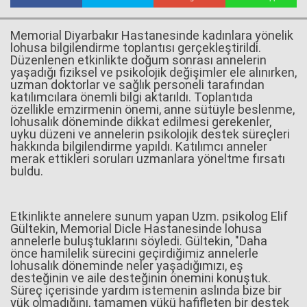
Memorial Diyarbakır Hastanesinde kadınlara yönelik
lohusa bilgilendirme toplantısı gerçekleştirildi.
Haberin Doğru Adresi.
Düzenlenen etkinlikte doğum sonrası annelerin
yaşadığı fiziksel ve psikolojik değişimler ele alınırken,
uzman doktorlar ve sağlık personeli tarafından
katılımcılara önemli bilgi aktarıldı. Toplantıda
özellikle emzirmenin önemi, anne sütüyle beslenme,
lohusalık döneminde dikkat edilmesi gerekenler,
uyku düzeni ve annelerin psikolojik destek süreçleri
hakkında bilgilendirme yapıldı. Katılımcı anneler
merak ettikleri soruları uzmanlara yöneltme fırsatı
buldu.
Etkinlikte annelere sunum yapan Uzm. psikolog Elif
Gültekin, Memorial Dicle Hastanesinde lohusa
annelerle buluştuklarını söyledi. Gültekin, "Daha
önce hamilelik sürecini geçirdiğimiz annelerle
lohusalık döneminde neler yaşadığımızı, eş
desteğinin ve aile desteğinin önemini konuştuk.
Süreç içerisinde yardım istemenin aslında bize bir
yük olmadığını, tamamen yükü hafifleten bir destek