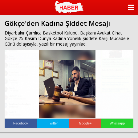
islami
dini
sohbet
sohbet
chat
odaları
ANASAYFA
bizim
mekan
Gökçe'den Kadına Şiddet Mesajı
KATEGORİLER
çemberleme
makinası
Diyarbakır Çamlıca Basketbol Kulübü, Başkanı Avukat Cihat
kurumsal
Gökçe 25 Kasım Dünya Kadına Yönelik Şiddete Karşı Mücadele
YAZARLAR
web
Günü dolayısıyla, yazılı bir mesaj yayınladı.
ANKETLER
FOTO GALERİ
VİDEO GALERİ
KÜNYE
İLETİŞİM
Facebook
Twitter
Google+
Whatsapp