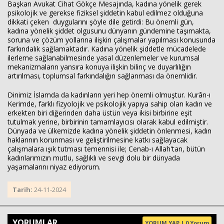
Başkan Avukat Cihat Gökçe Mesajında, kadına yönelik gerek
psikolojik ve gerekse fiziksel şiddetin kabul edilmez olduğuna
dikkati çeken duygularını şöyle dile getirdi: Bu önemli gün,
kadına yönelik şiddet olgusunu dünyanın gündemine taşımakta,
Haberin Doğru Adresi.
soruna ve çözüm yollarına ilişkin çalışmalar yapılması konusunda
farkındalık sağlamaktadır. Kadına yönelik şiddetle mücadelede
ilerleme sağlanabilmesinde yasal düzenlemeler ve kurumsal
mekanizmaların yansıra konuya ilişkin bilinç ve duyarlılığın
artırılması, toplumsal farkındalığın sağlanması da önemlidir.
Dinimiz İslamda da kadınların yeri hep önemli olmuştur. Kurân-ı
Kerimde, farklı fizyolojik ve psikolojik yapıya sahip olan kadın ve
erkekten biri diğerinden daha üstün veya ikisi birbirine eşit
tutulmak yerine, birbirinin tamamlayıcısı olarak kabul edilmiştir.
Dünyada ve ülkemizde kadına yönelik şiddetin önlenmesi, kadın
haklarının korunması ve geliştirilmesine katkı sağlayacak
çalışmalara ışık tutması temennisi ile; Cenab-ı Allah'tan, bütün
kadınlarımızın mutlu, sağlıklı ve sevgi dolu bir dünyada
yaşamalarını niyaz ediyorum.
Tarih:
24-11-2024
YORUMLAR
YORUM YAP | 0 Yorum