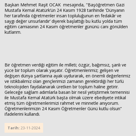
Başkan Mehmet Raşit OCAK mesajında, "Başöğretmen Gazi
Mustafa Kemal Atatürk’ün 24 Kasım 1928 tarihinde ‘Dünyanın
her tarafında öğretmenler insan topluluğunun en fedakâr ve
saygı değer unsurlarıdır’ diyerek başlattığı bu kutlu yolda tüm
Haberin Doğru Adresi.
eğitim camiasının 24 Kasım öğretmenler gününü canı gönülden
kutlarım.
Bir öğretmen verdiği eğitim ile milleti; özgür, bağımsız, şanlı ve
yüce bir toplum olarak yaşatır. Öğretmenlerimiz; gelişen ve
değişen dünya şartlarına ayak uydurarak, en önemli değerlerimiz
ve istikbalimiz olan gençlerimizi zamanın gerektirdiği her türlü
teknolojiden faydalanarak üretken bir toplum haline getirir.
Geleceğe sağlam adımlarla basan bir nesil yetiştirmek temennisi
ile Mustafa Kemal Atatürk başta olmak üzere ebediyete intikal
etmiş tüm öğretmenlerimizi rahmet ve minnetle anıyorum.
Öğretmenlerimizin 24 Kasım Öğretmenler Günü kutlu olsun”
ifadelerini kullandı.
Tarih:
23-11-2024