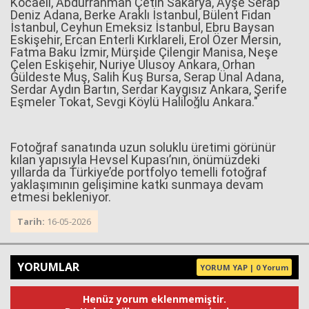
Kocaeli, Abdurrahman Çetin Sakarya, Ayşe Serap
Deniz Adana, Berke Araklı İstanbul, Bülent Fidan
İstanbul, Ceyhun Emeksiz İstanbul, Ebru Baysan
Eskişehir, Ercan Enterli Kırklareli, Erol Özer Mersin,
Fatma Baku İzmir, Mürşide Çilengir Manisa, Neşe
Çelen Eskişehir, Nuriye Ulusoy Ankara, Orhan
Güldeste Muş, Salih Kuş Bursa, Serap Ünal Adana,
Serdar Aydın Bartın, Serdar Kaygısız Ankara, Şerife
Eşmeler Tokat, Sevgi Köylü Haliloğlu Ankara."
Fotoğraf sanatında uzun soluklu üretimi görünür
kılan yapısıyla Hevsel Kupası’nın, önümüzdeki
yıllarda da Türkiye’de portfolyo temelli fotoğraf
yaklaşımının gelişimine katkı sunmaya devam
etmesi bekleniyor.
Tarih:
16-05-2026
YORUMLAR
YORUM YAP | 0 Yorum
Henüz yorum eklenmemiştir.