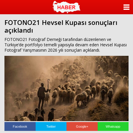
islami
dini
sohbet
sohbet
chat
odaları
ANASAYFA
bizim
mekan
FOTONO21 Hevsel Kupası sonuçları
KATEGORİLER
çemberleme
açıklandı
makinası
kurumsal
YAZARLAR
FOTONO21 Fotoğraf Derneği tarafından düzenlenen ve
web
Türkiye’de portfolyo temelli yapısıyla devam eden Hevsel Kupası
Fotoğraf Yarışmasının 2026 yılı sonuçları açıklandı.
ANKETLER
FOTO GALERİ
VİDEO GALERİ
KÜNYE
İLETİŞİM
Facebook
Twitter
Google+
Whatsapp