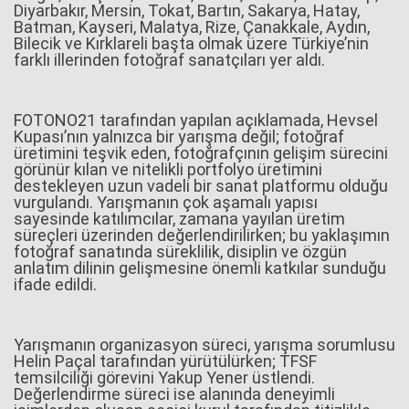
Diyarbakır, Mersin, Tokat, Bartın, Sakarya, Hatay,
Batman, Kayseri, Malatya, Rize, Çanakkale, Aydın,
Bilecik ve Kırklareli başta olmak üzere Türkiye’nin
farklı illerinden fotoğraf sanatçıları yer aldı.
FOTONO21 tarafından yapılan açıklamada, Hevsel
Kupası’nın yalnızca bir yarışma değil; fotoğraf
üretimini teşvik eden, fotoğrafçının gelişim sürecini
görünür kılan ve nitelikli portfolyo üretimini
destekleyen uzun vadeli bir sanat platformu olduğu
vurgulandı. Yarışmanın çok aşamalı yapısı
sayesinde katılımcılar, zamana yayılan üretim
süreçleri üzerinden değerlendirilirken; bu yaklaşımın
fotoğraf sanatında süreklilik, disiplin ve özgün
anlatım dilinin gelişmesine önemli katkılar sunduğu
ifade edildi.
Yarışmanın organizasyon süreci, yarışma sorumlusu
Helin Paçal tarafından yürütülürken; TFSF
temsilciliği görevini Yakup Yener üstlendi.
Değerlendirme süreci ise alanında deneyimli