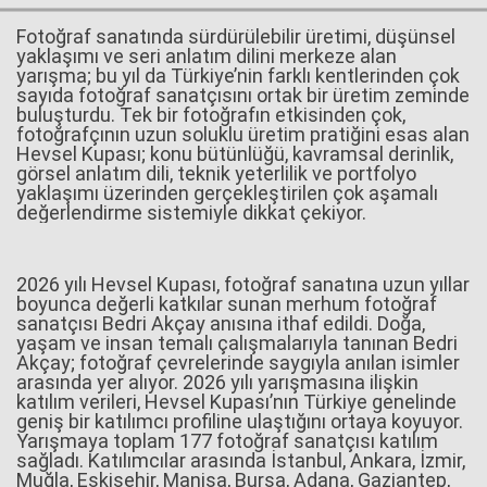
Fotoğraf sanatında sürdürülebilir üretimi, düşünsel
yaklaşımı ve seri anlatım dilini merkeze alan
yarışma; bu yıl da Türkiye’nin farklı kentlerinden çok
Haberin Doğru Adresi.
sayıda fotoğraf sanatçısını ortak bir üretim zeminde
buluşturdu. Tek bir fotoğrafın etkisinden çok,
fotoğrafçının uzun soluklu üretim pratiğini esas alan
Hevsel Kupası; konu bütünlüğü, kavramsal derinlik,
görsel anlatım dili, teknik yeterlilik ve portfolyo
yaklaşımı üzerinden gerçekleştirilen çok aşamalı
değerlendirme sistemiyle dikkat çekiyor.
2026 yılı Hevsel Kupası, fotoğraf sanatına uzun yıllar
boyunca değerli katkılar sunan merhum fotoğraf
sanatçısı Bedri Akçay anısına ithaf edildi. Doğa,
yaşam ve insan temalı çalışmalarıyla tanınan Bedri
Akçay; fotoğraf çevrelerinde saygıyla anılan isimler
arasında yer alıyor. 2026 yılı yarışmasına ilişkin
katılım verileri, Hevsel Kupası’nın Türkiye genelinde
geniş bir katılımcı profiline ulaştığını ortaya koyuyor.
Yarışmaya toplam 177 fotoğraf sanatçısı katılım
sağladı. Katılımcılar arasında İstanbul, Ankara, İzmir,
Muğla, Eskişehir, Manisa, Bursa, Adana, Gaziantep,