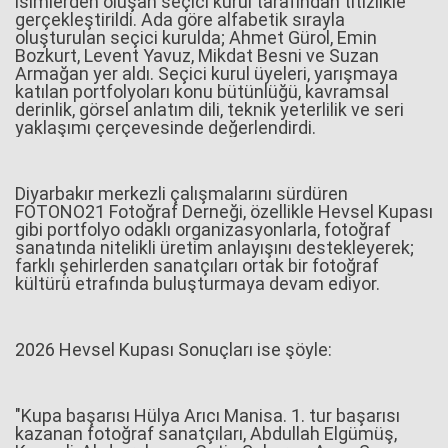
isimlerden oluşan seçici kurul tarafından titizlikle
gerçekleştirildi. Ada göre alfabetik sırayla
oluşturulan seçici kurulda; Ahmet Gürol, Emin
Bozkurt, Levent Yavuz, Mikdat Besni ve Suzan
Armağan yer aldı. Seçici kurul üyeleri, yarışmaya
katılan portfolyoları konu bütünlüğü, kavramsal
derinlik, görsel anlatım dili, teknik yeterlilik ve seri
yaklaşımı çerçevesinde değerlendirdi.
Diyarbakır merkezli çalışmalarını sürdüren
FOTONO21 Fotoğraf Derneği, özellikle Hevsel Kupası
gibi portfolyo odaklı organizasyonlarla, fotoğraf
sanatında nitelikli üretim anlayışını destekleyerek;
farklı şehirlerden sanatçıları ortak bir fotoğraf
kültürü etrafında buluşturmaya devam ediyor.
2026 Hevsel Kupası Sonuçları ise şöyle:
"Kupa başarısı Hülya Arıcı Manisa. 1. tur başarısı
kazanan fotoğraf sanatçıları, Abdullah Elgümüş,