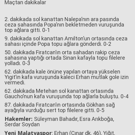
Maçtan dakikalar
2. dakikada sol kanattan Nalepa’nın ara pasında
Haberin Doğru Adresi.
ceza sahasında Popa’nın bekletmeden vuruşunda
top ağlara gitti. 0-1
9. dakikada sol kanattan Amilton’un ortasında ceza
sahası içinde Popa topu ağlara gönderdi. 0-2
50. dakikada Firatcan’ın orta sahadan rakip ceza
sahasına yaptığı ortada Sinan kafayla topu filelere
yolladı. 0-3
62. dakikada kale önüne yapılan ortaya yükselen
Yigit’in kafa vuruşunda kaleci Erhan mutlak gole izin
vermedi.
62. dakikada Metehan sol kanattan ortasında
Gaucho’nun kafa vuruşunda top ağlarla buluştu. 0-4
87. dakikada Fıratcan’ın ortasında Gökhan sağ
ayağıyla vurduğu sert top filelere gitti. 0-5
Hakemler:
Süleyman Bahadır, Esra Arıkboğa,
Serdar Soydan
Yeni Malatyaspor
: Erhan (Çınar dk. 46), Yiğit,