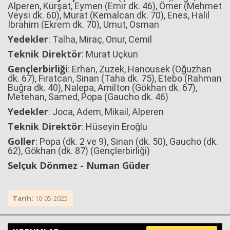
Alperen, Kürşat, Eymen (Emir dk. 46), Ömer (Mehmet
Veysi dk. 60), Murat (Kemalcan dk. 70), Enes, Halil
İbrahim (Ekrem dk. 70), Umut, Osman
Yedekler
: Talha, Miraç, Onur, Cemil
Teknik Direktör
: Murat Uçkun
Gençlerbirliği
: Erhan, Zuzek, Hanousek (Oğuzhan
dk. 67), Fıratcan, Sinan (Taha dk. 75), Etebo (Rahman
Buğra dk. 40), Nalepa, Amilton (Gökhan dk. 67),
Metehan, Samed, Popa (Gaucho dk. 46)
Yedekler
: Joca, Adem, Mikail, Alperen
Teknik Direktör
: Hüseyin Eroğlu
Goller
: Popa (dk. 2 ve 9), Sinan (dk. 50), Gaucho (dk.
62), Gökhan (dk. 87) (Gençlerbirliği)
Selçuk Dönmez - Numan Güder
Tarih:
10-05-2025