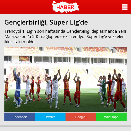
islami
dini
sohbet
sohbet
chat
odaları
ANASAYFA
bizim
mekan
Gençlerbirliği, Süper Lig’de
KATEGORİLER
çemberleme
makinası
Trendyol 1. Lig’in son haftasında Gençlerbirliği deplasmanda Yeni
kurumsal
Malatyaspor’u 5-0 mağlup ederek Trendyol Süper Lig’e yükselen
YAZARLAR
web
ikinci takım oldu.
ANKETLER
FOTO GALERİ
VİDEO GALERİ
KÜNYE
İLETİŞİM
Facebook
Twitter
Google+
Whatsapp