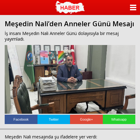
islami
dini
sohbet
sohbet
chat
odaları
ANASAYFA
bizim
mekan
Meşedin Nali’den Anneler Günü Mesajı
KATEGORİLER
çemberleme
makinası
İş insanı Meşedin Nali Anneler Günü dolayısıyla bir mesaj
kurumsal
yayımladı.
YAZARLAR
web
ANKETLER
FOTO GALERİ
VİDEO GALERİ
KÜNYE
İLETİŞİM
Facebook
Twitter
Google+
Whatsapp
Meşedin Nali mesajında şu ifadelere yer verdi: