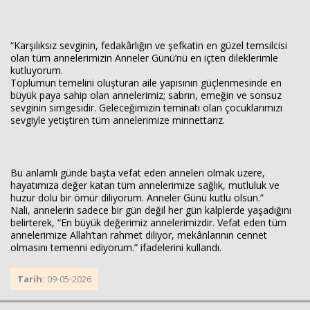
“Karşılıksız sevginin, fedakârlığın ve şefkatin en güzel temsilcisi
Haberin Doğru Adresi.
olan tüm annelerimizin Anneler Günü’nü en içten dileklerimle
kutluyorum.
Toplumun temelini oluşturan aile yapısının güçlenmesinde en
büyük paya sahip olan annelerimiz; sabrın, emeğin ve sonsuz
sevginin simgesidir. Geleceğimizin teminatı olan çocuklarımızı
sevgiyle yetiştiren tüm annelerimize minnettarız.
Bu anlamlı günde başta vefat eden anneleri olmak üzere,
hayatımıza değer katan tüm annelerimize sağlık, mutluluk ve
huzur dolu bir ömür diliyorum. Anneler Günü kutlu olsun.”
Nali, annelerin sadece bir gün değil her gün kalplerde yaşadığını
belirterek, “En büyük değerimiz annelerimizdir. Vefat eden tüm
annelerimize Allah’tan rahmet diliyor, mekânlarının cennet
olmasını temenni ediyorum.” ifadelerini kullandı.
Tarih:
09-05-2026