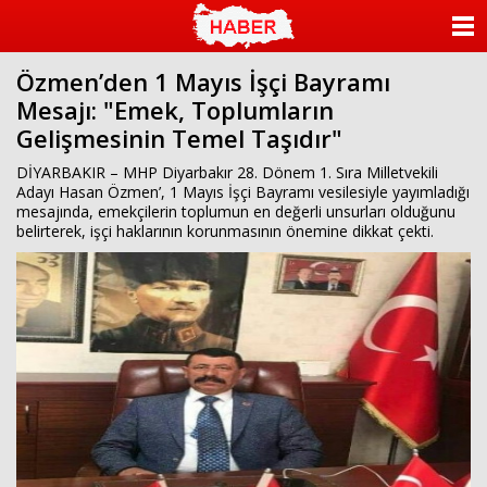
islami
dini
sohbet
sohbet
chat
odaları
ANASAYFA
bizim
mekan
Özmen’den 1 Mayıs İşçi Bayramı
KATEGORİLER
çemberleme
Mesajı: "Emek, Toplumların
makinası
kurumsal
Gelişmesinin Temel Taşıdır"
YAZARLAR
web
DİYARBAKIR – MHP Diyarbakır 28. Dönem 1. Sıra Milletvekili
ANKETLER
Adayı Hasan Özmen’, 1 Mayıs İşçi Bayramı vesilesiyle yayımladığı
mesajında, emekçilerin toplumun en değerli unsurları olduğunu
belirterek, işçi haklarının korunmasının önemine dikkat çekti.
FOTO GALERİ
VİDEO GALERİ
KÜNYE
İLETİŞİM