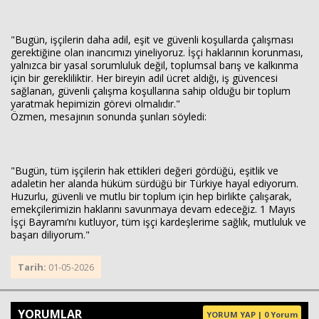
"Bugün, işçilerin daha adil, eşit ve güvenli koşullarda çalışması
gerektiğine olan inancımızı yineliyoruz. İşçi haklarının korunması,
yalnızca bir yasal sorumluluk değil, toplumsal barış ve kalkınma
için bir gerekliliktir. Her bireyin adil ücret aldığı, iş güvencesi
sağlanan, güvenli çalışma koşullarına sahip olduğu bir toplum
yaratmak hepimizin görevi olmalıdır."
Özmen, mesajının sonunda şunları söyledi:
"Bugün, tüm işçilerin hak ettikleri değeri gördüğü, eşitlik ve
adaletin her alanda hüküm sürdüğü bir Türkiye hayal ediyorum.
Huzurlu, güvenli ve mutlu bir toplum için hep birlikte çalışarak,
emekçilerimizin haklarını savunmaya devam edeceğiz. 1 Mayıs
İşçi Bayramı’nı kutluyor, tüm işçi kardeşlerime sağlık, mutluluk ve
başarı diliyorum."
Tarih:
01-05-2026
YORUMLAR
YORUM YAP | 0 Yorum