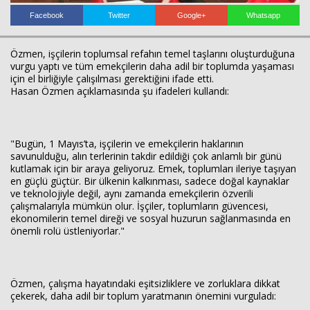
Facebook
Twitter
Google+
Whatsapp
Haberin Doğru Adresi.
Özmen, işçilerin toplumsal refahın temel taşlarını oluşturduğuna
vurgu yaptı ve tüm emekçilerin daha adil bir toplumda yaşaması
için el birliğiyle çalışılması gerektiğini ifade etti.
Hasan Özmen açıklamasında şu ifadeleri kullandı:
"Bugün, 1 Mayıs’ta, işçilerin ve emekçilerin haklarının
savunulduğu, alın terlerinin takdir edildiği çok anlamlı bir günü
kutlamak için bir araya geliyoruz. Emek, toplumları ileriye taşıyan
en güçlü güçtür. Bir ülkenin kalkınması, sadece doğal kaynaklar
ve teknolojiyle değil, aynı zamanda emekçilerin özverili
çalışmalarıyla mümkün olur. İşçiler, toplumların güvencesi,
ekonomilerin temel direği ve sosyal huzurun sağlanmasında en
önemli rolü üstleniyorlar."
Özmen, çalışma hayatındaki eşitsizliklere ve zorluklara dikkat
çekerek, daha adil bir toplum yaratmanın önemini vurguladı: